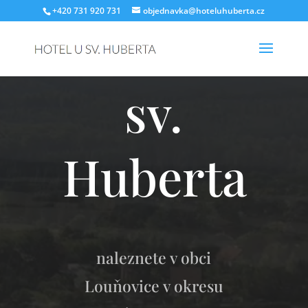
+420 731 920 731
objednavka@hoteluhuberta.cz
Hotel u
sv.
Huberta
naleznete v obci
Louňovice v okresu