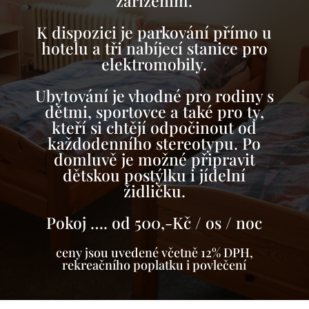
zařízením.
K dispozici je parkování přímo u
hotelu a tři nabíjecí stanice pro
elektromobily.
Ubytování je vhodné pro rodiny s
dětmi, sportovce a také pro ty,
kteří si chtějí odpočinout od
každodenního stereotypu. Po
domluvě je možné připravit
dětskou postýlku i jídelní
židličku.
Pokoj …. od 500,-Kč / os / noc
ceny jsou uvedené včetně 12% DPH,
rekreačního poplatku i povlečení