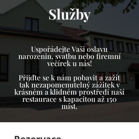
Služby
Uspořádejte Vaši oslavu
narozenin, svatbu nebo firemní
večírek u nás!
Přijďte se k nám pobavit a zažít
tak nezapomenutelný zážitek v
krásném a klidném prostředí naší
restaurace s kapacitou až 150
míst.
Rezervace